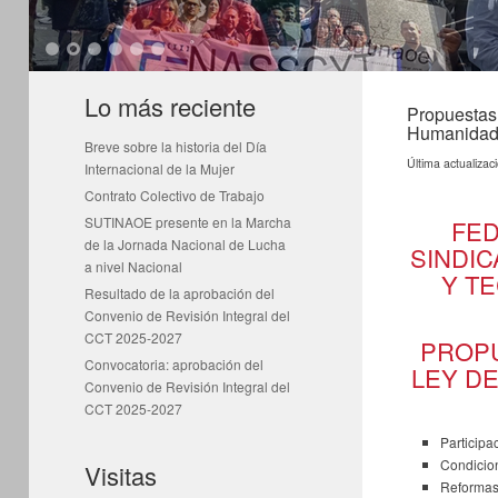
1
2
3
4
5
6
Lo más reciente
Propuestas
Humanidade
Breve sobre la historia del Día
Última actualizac
Internacional de la Mujer
Contrato Colectivo de Trabajo
SUTINAOE presente en la Marcha
FED
de la Jornada Nacional de Lucha
SINDIC
a nivel Nacional
Y T
Resultado de la aprobación del
Convenio de Revisión Integral del
CCT 2025-2027
PROPU
Convocatoria: aprobación del
LEY DE
Convenio de Revisión Integral del
CCT 2025-2027
Participa
Condicion
Visitas
Reformas 