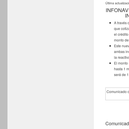
Última actualizac
INFONAV
I
A través 
que cotiz
el crédit
monto de 
Este nuev
ambas ins
la reacti
El monto 
hasta 1 m
será de 1
Comunicado c
Comunicado