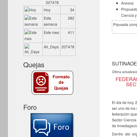
207478
Anexos
Propuest
Hoy
34
Ciencia y
Esta
282
semana
Prpuesta comp
Este mes
411
All_Days
207478
Quejas
SUTINAOE 
Última actualizac
FEDERAC
SEC
El día de hoy,
Foro
ser uno de los
federación que
Sector Ciencia
de Investagac
Dentro del or