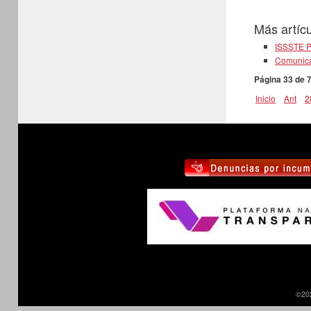
Más artícu
ISSSTE P
Comunica
Página 33 de 
Inicio
Ant
2
©20