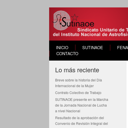
INICIO
SUTINAOE
FEN
CONTACTO
Lo más reciente
Breve sobre la historia del Día
Internacional de la Mujer
Contrato Colectivo de Trabajo
SUTINAOE presente en la Marcha
de la Jornada Nacional de Lucha
a nivel Nacional
Resultado de la aprobación del
Convenio de Revisión Integral del